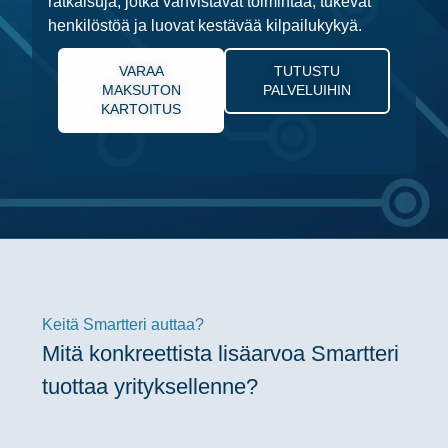
ratkaisuja, jotka vahvistavat toimintaa, tukevat
henkilöstöä ja luovat kestävää kilpailukykyä.
VARAA
TUTUSTU
MAKSUTON
PALVELUIHIN
KARTOITUS
Keitä Smartteri auttaa?
Mitä konkreettista lisäarvoa Smartteri
tuottaa yrityksellenne?