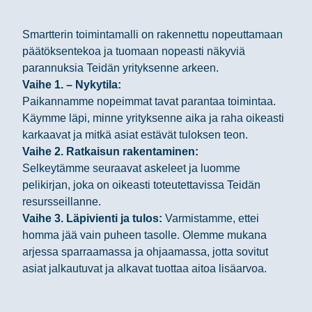
Smartterin toimintamalli on rakennettu nopeuttamaan
päätöksentekoa ja tuomaan nopeasti näkyviä
parannuksia Teidän yrityksenne arkeen.
Vaihe 1. – Nykytila:
Paikannamme nopeimmat tavat parantaa toimintaa.
Käymme läpi, minne yrityksenne aika ja raha oikeasti
karkaavat ja mitkä asiat estävät tuloksen teon.
Vaihe 2. Ratkaisun rakentaminen:
Selkeytämme seuraavat askeleet ja luomme
pelikirjan, joka on oikeasti toteutettavissa Teidän
resursseillanne.
Vaihe 3. Läpivienti ja tulos:
Varmistamme, ettei
homma jää vain puheen tasolle. Olemme mukana
arjessa sparraamassa ja ohjaamassa, jotta sovitut
asiat jalkautuvat ja alkavat tuottaa aitoa lisäarvoa.